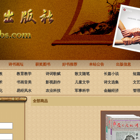
诗书画坛
获奖图书
好书推荐
本站公告
出版信息
教
教育教学
诗词歌赋
散文随笔
长篇小说
短
术
书画音美
影视剧作
儿童文学
诗文选集
文
化
易经风水
农业科技
军事科学
金融经济
管
全部商品