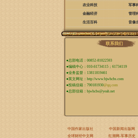
农业科技
军事
金融经济
管理
生活百科
音像
联系我们
●总部电话：00852-81022593
●编稿中心：010-61734115；61734119
●业务监督：13811819461
●英文网址：
http://www.bjwhcbs.com
●投稿信箱：
790181930
@qq.com
●总部信箱：
bjwhcbs@yeah.net
中国作家出版社
中国新闻出版网
全球财经中文网
红潮网-军事历史