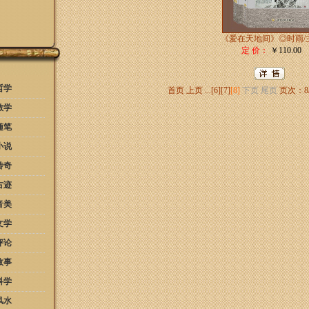
《爱在天地间》◎时雨/
定 价：
￥110.00
哲学
首页
上页
...
[6]
[7]
[8]
下页
尾页
页次：8
教学
随笔
小说
传奇
古迹
音美
文学
评论
故事
科学
风水