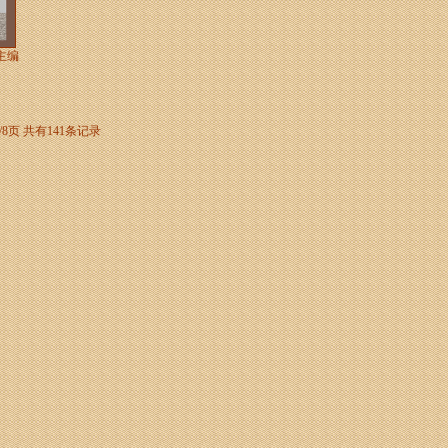
主编
/8页
共有141条记录