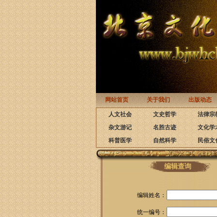
网站首页
关于我们
出版动态
人文社会
文史哲学
法律宗
杂文游记
名胜古迹
文化学
科普医学
自然科学
民俗文
编辑查询
编辑姓名：
统一编号：