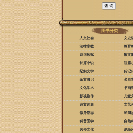
图书分类
人文社会
文史
法律宗教
教育
诗词歌赋
散文
长篇小说
短篇
纪实文学
传记
杂文游记
名胜
文化学术
书画
影视剧作
儿童
诗文选集
文艺
修身励志
民间
科普医学
自然
民俗文化
易经