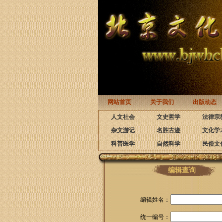
网站首页
关于我们
出版动态
人文社会
文史哲学
法律宗
杂文游记
名胜古迹
文化学
科普医学
自然科学
民俗文
编辑查询
编辑姓名：
统一编号：