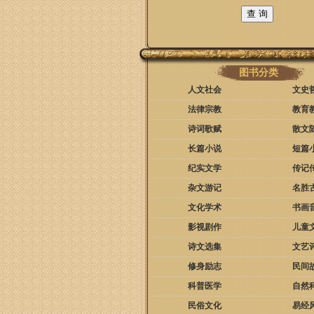
图书分类
人文社会
文史
法律宗教
教育
诗词歌赋
散文
长篇小说
短篇
纪实文学
传记
杂文游记
名胜
文化学术
书画
影视剧作
儿童
诗文选集
文艺
修身励志
民间
科普医学
自然
民俗文化
易经