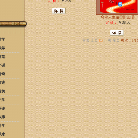
定 价：
￥0.00
弯弯人生路◎斯蓝/著
定 价：
￥38.50
哲学
首页
上页
[1]
下页
尾页
页次：1/1
教学
随笔
小说
传奇
古迹
音美
文学
评论
故事
科学
风水