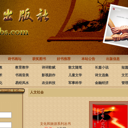
诗书画坛
获奖图书
好书推荐
本站公告
出版信息
教
教育教学
诗词歌赋
散文随笔
长篇小说
短
术
书画音美
影视剧作
儿童文学
诗文选集
文
化
易经风水
农业科技
军事科学
金融经济
管
人文社会
文化和旅游系列丛书