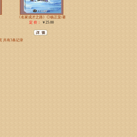
《名家成才之路》◎杨正棠/著
定 价：
￥25.00
页
共有3条记录