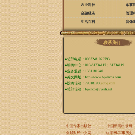
农业科技
军事
金融经济
管理
生活百科
音像
联系我们
●总部电话：00852-81022593
●编稿中心：010-61734115；61734119
●业务监督：13811819461
●英文网址：
http://www.bjwhcbs.com
●投稿信箱：
790181930
@qq.com
●总部信箱：
bjwhcbs@yeah.net
中国作家出版社
中国新闻出版网
全球财经中文网
红潮网-军事历史