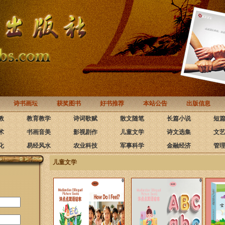
诗书画坛
获奖图书
好书推荐
本站公告
出版信息
教
教育教学
诗词歌赋
散文随笔
长篇小说
短
术
书画音美
影视剧作
儿童文学
诗文选集
文
化
易经风水
农业科技
军事科学
金融经济
管
儿童文学