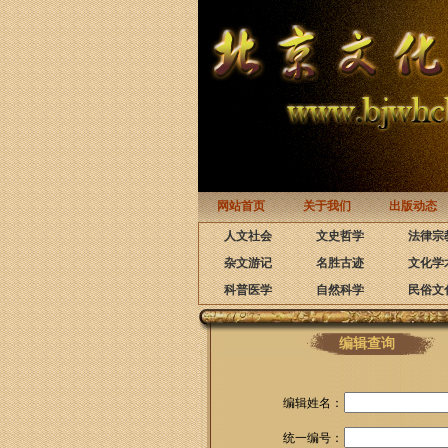
网站首页
关于我们
出版动态
人文社会
文史哲学
法律宗
杂文游记
名胜古迹
文化学
科普医学
自然科学
民俗文
编辑查询
编辑姓名：
统一编号：