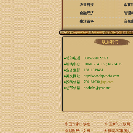
农业科技
军事
金融经济
管理
生活百科
音像
联系我们
●总部电话：00852-81022593
●编稿中心：010-61734115；61734119
●业务监督：13811819461
●英文网址：
http://www.bjwhcbs.com
●投稿信箱：
790181930
@qq.com
●总部信箱：
bjwhcbs@yeah.net
中国作家出版社
中国新闻出版网
全球财经中文网
红潮网-军事历史