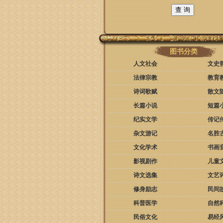
图书分类
人文社会
文史
法律宗教
教育
诗词歌赋
散文
长篇小说
短篇
纪实文学
传记
杂文游记
名胜
文化学术
书画
影视剧作
儿童
诗文选集
文艺
修身励志
民间
科普医学
自然
民俗文化
易经