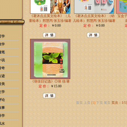
《著沐点点英文绘本》（儿
《著沐点点英文绘本》（幼
宝盒
童绘本）邢慧丙 张玉珍/编著
儿绘本）邢慧丙 张玉珍/编著
定 价：
￥0.00
定 价：
￥0.00
哲学
教学
随笔
小说
传奇
古迹
《张佳日记选》◎张 佳/著
音美
定 价：
￥15.00
文学
评论
首页
上页
[1]
下页
尾页
页次：1/1
故事
科学
风水