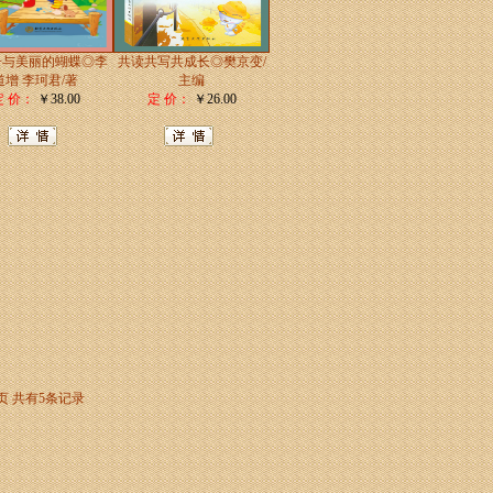
子与美丽的蝴蝶◎李
共读共写共成长◎樊京变/
道增 李珂君/著
主编
定 价：
￥38.00
定 价：
￥26.00
页
共有5条记录