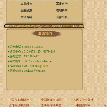
农业科技
军事科学
金融经济
管理科学
生活百科
音像出版
联系我们
●总部电话：00852-81022593
●编稿中心：010-61734115；61734119
●业务监督：13811819461
●英文网址：
http://www.bjwhcbs.com
●投稿信箱：
790181930
@qq.com
●总部信箱：
bjwhcbs@yeah.net
中国作家出版社
中国新闻出版网
人民文学出版社
全球财经中文网
红潮网-军事历史
中国图书网
河