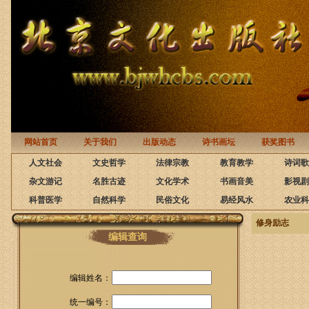
网站首页
关于我们
出版动态
诗书画坛
获奖图书
人文社会
文史哲学
法律宗教
教育教学
诗词歌
杂文游记
名胜古迹
文化学术
书画音美
影视剧
科普医学
自然科学
民俗文化
易经风水
农业科
修身励志
编辑查询
编辑姓名：
统一编号：