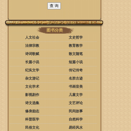
图书分类
人文社会
文史哲学
法律宗教
教育教学
诗词歌赋
散文随笔
长篇小说
短篇小说
纪实文学
传记传奇
杂文游记
名胜古迹
文化学术
书画音美
影视剧作
儿童文学
诗文选集
文艺评论
修身励志
民间故事
科普医学
自然科学
民俗文化
易经风水