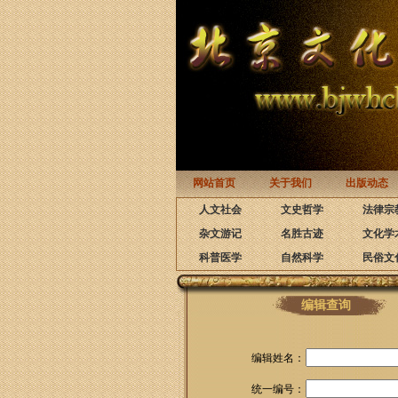
网站首页
关于我们
出版动态
人文社会
文史哲学
法律宗
杂文游记
名胜古迹
文化学
科普医学
自然科学
民俗文
编辑查询
编辑姓名：
统一编号：