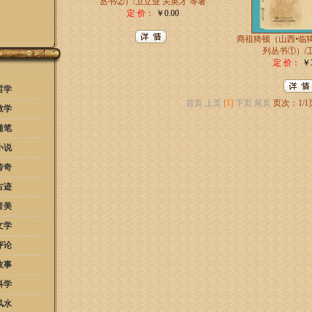
丛书②）/卫立业 关英才 等著
定 价：
￥0.00
商祖猗顿（山西•临
列丛书①）/
定 价：
￥3
哲学
首页
上页
[1]
下页
尾页
页次：1/1
教学
随笔
小说
传奇
古迹
音美
文学
评论
故事
科学
风水