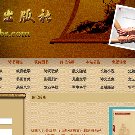
诗书画坛
获奖图书
好书推荐
本站公告
出版信息
教
教育教学
诗词歌赋
散文随笔
长篇小说
短
术
书画音美
影视剧作
儿童文学
诗文选集
文
化
易经风水
农业科技
军事科学
金融经济
管
传记传奇
戏曲大师关汉卿 （山西•临猗文化和旅游系列