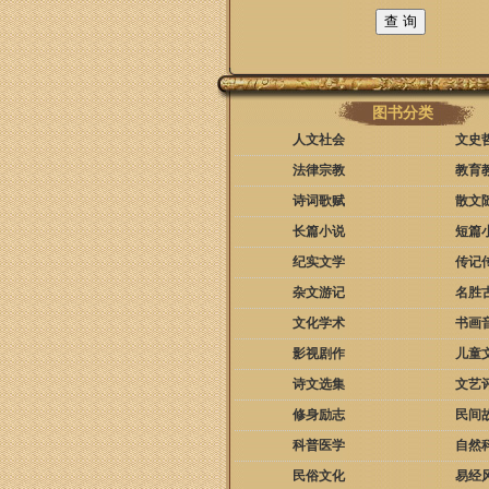
图书分类
人文社会
文史
法律宗教
教育
诗词歌赋
散文
长篇小说
短篇
纪实文学
传记
杂文游记
名胜
文化学术
书画
影视剧作
儿童
诗文选集
文艺
修身励志
民间
科普医学
自然
民俗文化
易经