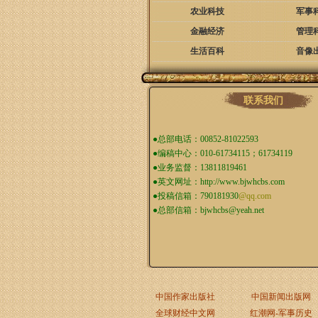
农业科技
军事
金融经济
管理
生活百科
音像
联系我们
●总部电话：00852-81022593
●编稿中心：010-61734115；61734119
●业务监督：13811819461
●英文网址：
http://www.bjwhcbs.com
●投稿信箱：
790181930
@qq.com
●总部信箱：
bjwhcbs@yeah.net
中国作家出版社
中国新闻出版网
全球财经中文网
红潮网-军事历史