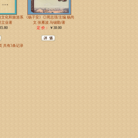
猗文化和旅游系
《杨子安》◎周志强/主编 杨尚
卫立业著
文.张雁波.马锡勤/著
5.80
定 价：
￥38.00
页
共有3条记录