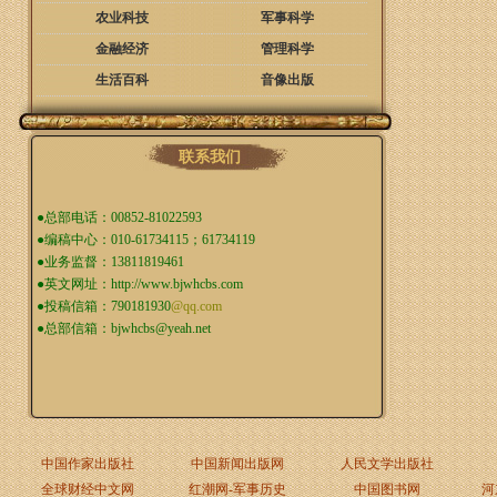
农业科技
军事科学
金融经济
管理科学
生活百科
音像出版
联系我们
●总部电话：00852-81022593
●编稿中心：010-61734115；61734119
●业务监督：13811819461
●英文网址：
http://www.bjwhcbs.com
●投稿信箱：
790181930
@qq.com
●总部信箱：
bjwhcbs@yeah.net
中国作家出版社
中国新闻出版网
人民文学出版社
全球财经中文网
红潮网-军事历史
中国图书网
河