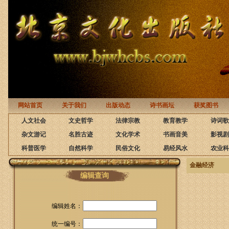
网站首页
关于我们
出版动态
诗书画坛
获奖图书
人文社会
文史哲学
法律宗教
教育教学
诗词歌
杂文游记
名胜古迹
文化学术
书画音美
影视剧
科普医学
自然科学
民俗文化
易经风水
农业科
金融经济
编辑查询
编辑姓名：
统一编号：