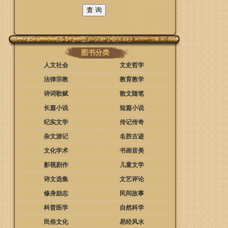
图书分类
人文社会
文史哲学
法律宗教
教育教学
诗词歌赋
散文随笔
长篇小说
短篇小说
纪实文学
传记传奇
杂文游记
名胜古迹
文化学术
书画音美
影视剧作
儿童文学
诗文选集
文艺评论
修身励志
民间故事
科普医学
自然科学
民俗文化
易经风水