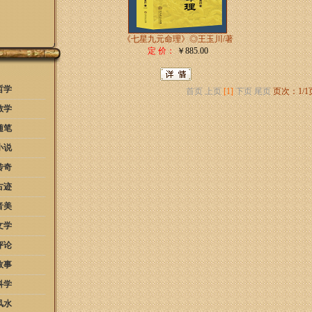
《七星九元命理》◎王玉川/著
定 价：
￥885.00
哲学
首页
上页
[1]
下页
尾页
页次：1/1
教学
随笔
小说
传奇
古迹
音美
文学
评论
故事
科学
风水