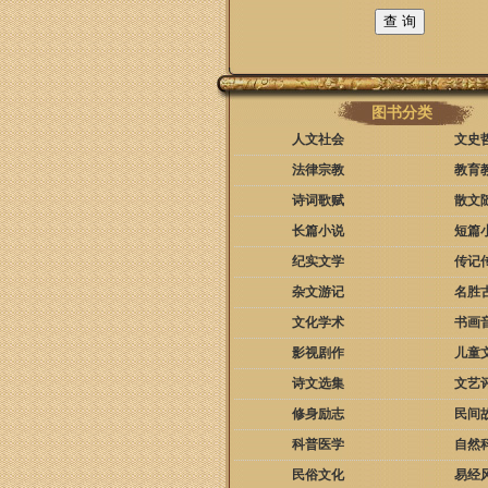
图书分类
人文社会
文史
法律宗教
教育
诗词歌赋
散文
长篇小说
短篇
纪实文学
传记
杂文游记
名胜
文化学术
书画
影视剧作
儿童
诗文选集
文艺
修身励志
民间
科普医学
自然
民俗文化
易经