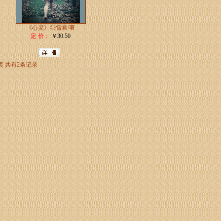
《心灵》◎雪君/著
定 价：
￥30.50
页
共有2条记录