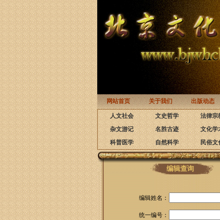
网站首页
关于我们
出版动态
人文社会
文史哲学
法律宗
杂文游记
名胜古迹
文化学
科普医学
自然科学
民俗文
编辑查询
编辑姓名：
统一编号：