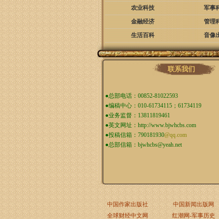
农业科技
军事
金融经济
管理
生活百科
音像
联系我们
●总部电话：00852-81022593
●编稿中心：010-61734115；61734119
●业务监督：13811819461
●英文网址：
http://www.bjwhcbs.com
●投稿信箱：
790181930
@qq.com
●总部信箱：
bjwhcbs@yeah.net
中国作家出版社
中国新闻出版网
全球财经中文网
红潮网-军事历史