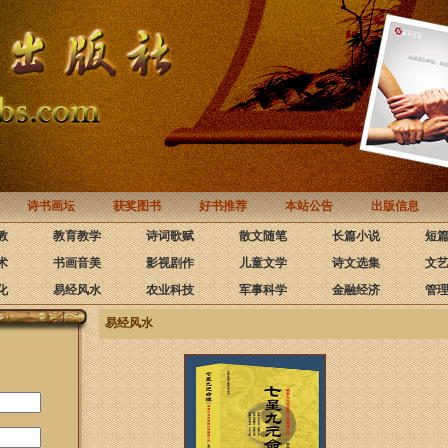
诗书画坛
获奖图书
好书推荐
本站公告
出版信息
教
教育教学
诗词歌赋
散文随笔
长篇小说
短
术
书画音美
影视剧作
儿童文学
诗文选集
文
化
易经风水
农业科技
军事科学
金融经济
管
易经风水