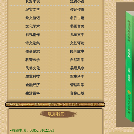
长篇小说
短篇小说
纪实文学
传记传奇
杂文游记
名胜古迹
文化学术
书画音美
影视剧作
儿童文学
诗文选集
文艺评论
修身励志
民间故事
科普医学
自然科学
民俗文化
易经风水
农业科技
军事科学
金融经济
管理科学
生活百科
音像出版
联系我们
●总部电话：00852-81022593