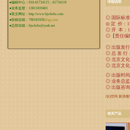
详细说明
●编稿中心：010-61734115；61734119
●业务监督：13811819461
●英文网址：
http://www.bjwhcbs.com
◎ 国际标准书号
●投稿信箱：
790181930
@qq.com
◎ 定 价：
●总部信箱：
bjwhcbs@yeah.net
◎ 开 本：1/
◎【责任编
◎ 出版发
◎ 总 发 
◎ 北京文
◎ 北京文
◎ 出版时间
◎ 业务总监：1
◎ 出版咨
QQ空间
新浪微
相关产品