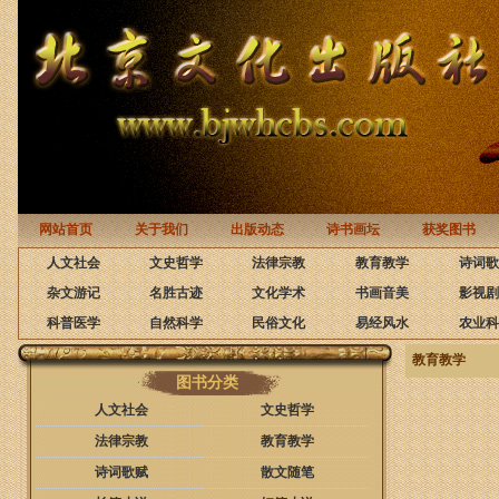
网站首页
关于我们
出版动态
诗书画坛
获奖图书
人文社会
文史哲学
法律宗教
教育教学
诗词歌
杂文游记
名胜古迹
文化学术
书画音美
影视剧
科普医学
自然科学
民俗文化
易经风水
农业科
教育教学
图书分类
人文社会
文史哲学
法律宗教
教育教学
诗词歌赋
散文随笔