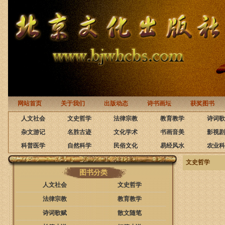
网站首页
关于我们
出版动态
诗书画坛
获奖图书
人文社会
文史哲学
法律宗教
教育教学
诗词歌
杂文游记
名胜古迹
文化学术
书画音美
影视剧
科普医学
自然科学
民俗文化
易经风水
农业科
文史哲学
图书分类
人文社会
文史哲学
法律宗教
教育教学
诗词歌赋
散文随笔