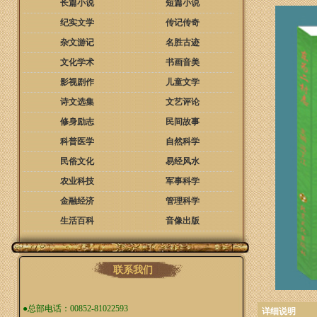
长篇小说
短篇小说
纪实文学
传记传奇
杂文游记
名胜古迹
文化学术
书画音美
影视剧作
儿童文学
诗文选集
文艺评论
修身励志
民间故事
科普医学
自然科学
民俗文化
易经风水
农业科技
军事科学
金融经济
管理科学
生活百科
音像出版
联系我们
●总部电话：00852-81022593
详细说明