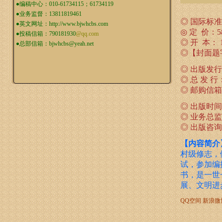
●编稿中心：010-61734115；61734119
●业务监督：13811819461
◎ 国际标准书号
●英文网址：
http://www.bjwhcbs.com
◎ 定 价：5
●投稿信箱：
790181930
@qq.com
◎ 开 本： 1
●总部信箱：
bjwhcbs@yeah.net
◎【封面题
◎ 出版发
◎ 总 发
◎ 邮购信
◎ 出版时间
◎ 业务总监：1
◎ 出版咨
【内容简介
村级修志，
试，参加编
书，是一世
展、文明进
QQ空间
新浪微